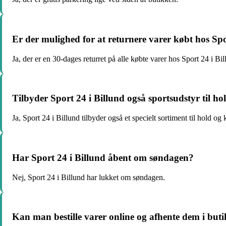
Er der mulighed for at returnere varer købt hos Spo
Ja, der er en 30-dages returret på alle købte varer hos Sport 24 i Bil
Tilbyder Sport 24 i Billund også sportsudstyr til h
Ja, Sport 24 i Billund tilbyder også et specielt sortiment til hold o
Har Sport 24 i Billund åbent om søndagen?
Nej, Sport 24 i Billund har lukket om søndagen.
Kan man bestille varer online og afhente dem i but