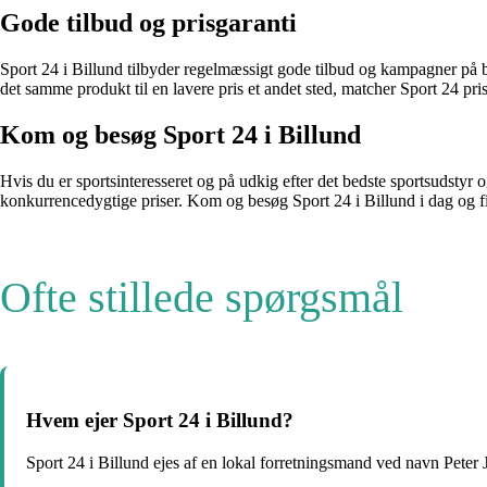
Gode tilbud og prisgaranti
Sport 24 i Billund tilbyder regelmæssigt gode tilbud og kampagner på b
det samme produkt til en lavere pris et andet sted, matcher Sport 24 pris
Kom og besøg Sport 24 i Billund
Hvis du er sportsinteresseret og på udkig efter det bedste sportsudstyr 
konkurrencedygtige priser. Kom og besøg Sport 24 i Billund i dag og fi
Ofte stillede spørgsmål
Hvem ejer Sport 24 i Billund?
Sport 24 i Billund ejes af en lokal forretningsmand ved navn Peter 