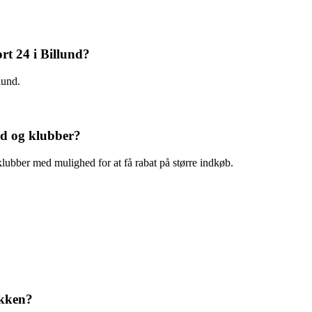
rt 24 i Billund?
lund.
old og klubber?
g klubber med mulighed for at få rabat på større indkøb.
ikken?