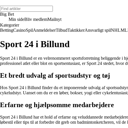
Big Bet
Min side
Bliv medlem
Mailnyt
Kategorier
Betting
Casino
Spil
Anmeldelser
Tilbud
Taktikker
Ansvarligt spil
NHL
ML
Sport 24 i Billund
Sport 24 i Billund er en velrenommeret sportsforretning beliggende i hjer
professionel atlet eller blot en sportsentusiast, er Sport 24 stedet, hvor du
Et bredt udvalg af sportsudstyr og tøj
Hos Sport 24 i Billund finder du et imponerende udvalg af sportsudstyr 
cykeludstyr. Uanset om du er en løber, bokser, yogi eller cykelentusiast, 
Erfarne og hjælpsomme medarbejdere
Sport 24 i Billund har et hold af erfarne og veluddannede medarbejdere, d
løbestil eller tips til at forbedre dit greb om badmintonketcheren, vil 