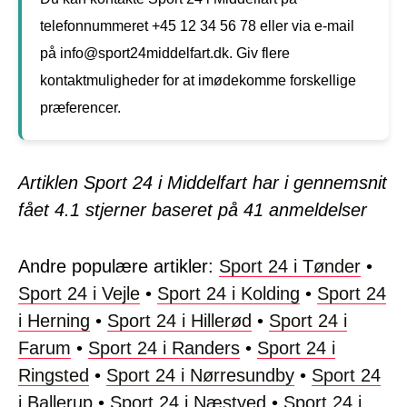
telefonnummeret +45 12 34 56 78 eller via e-mail
på info@sport24middelfart.dk. Giv flere
kontaktmuligheder for at imødekomme forskellige
præferencer.
Artiklen Sport 24 i Middelfart har i gennemsnit
fået
4.1
stjerner baseret på
41
anmeldelser
Andre populære artikler:
Sport 24 i Tønder
•
Sport 24 i Vejle
•
Sport 24 i Kolding
•
Sport 24
i Herning
•
Sport 24 i Hillerød
•
Sport 24 i
Farum
•
Sport 24 i Randers
•
Sport 24 i
Ringsted
•
Sport 24 i Nørresundby
•
Sport 24
i Ballerup
•
Sport 24 i Næstved
•
Sport 24 i