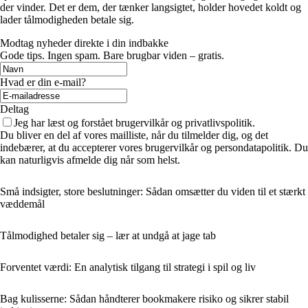
der vinder. Det er dem, der tænker langsigtet, holder hovedet koldt og
lader tålmodigheden betale sig.
Modtag nyheder direkte i din indbakke
Gode tips. Ingen spam. Bare brugbar viden – gratis.
Hvad er din e-mail?
Deltag
Jeg har læst og forstået brugervilkår og privatlivspolitik.
Du bliver en del af vores mailliste, når du tilmelder dig, og det
indebærer, at du accepterer vores brugervilkår og persondatapolitik. Du
kan naturligvis afmelde dig når som helst.
Små indsigter, store beslutninger: Sådan omsætter du viden til et stærkt
væddemål
Tålmodighed betaler sig – lær at undgå at jage tab
Forventet værdi: En analytisk tilgang til strategi i spil og liv
Bag kulisserne: Sådan håndterer bookmakere risiko og sikrer stabil