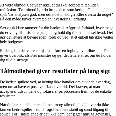
At være tålmodig betyder ikke, at du skal acceptere tab uden
refleksion. Tværtimod bør du bruge dem som læring. Gennemgå dine
spil: Var analysen god, men udfaldet uheldigt? Eller overså du noget?
På den måde bliver hvert tab en investering i erfaring.
Sæt også klare rammer for din bankroll. Afgør på forhånd, hvor meget
du er villig til at risikere pr. spil, og hold dig til det – uanset hvad. Det
gør det lettere at bevare roen, fordi du ved, at et enkelt tab ikke vælter
hele budgettet.
Endelig kan det være en hjælp at føre en logbog over dine spil. Det
giver overblik, afslører mønstre og gør det lettere at se, om du holder
dig til din strategi.
Tålmodighed giver resultater på lang sigt
De bedste spillere ved, at betting ikke handler om at vinde hver dag,
men om at have et positivt afkast over tid. Det kræver, at man
accepterer udsvingene og fokuserer på processen frem for de enkelte
resultater.
Når du lærer at håndtere tab med ro og tålmodighed, bliver du ikke
kun en bedre spiller – du får også en mere stabil og sund tilgang til
spillet. For i sidste ende er det ikke dem, der jagter hurtige gevinster,