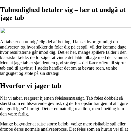
Tålmodighed betaler sig – lær at undgå at
jage tab
At tabe er en uundgåelig del af betting. Uanset hvor grundigt du
analyserer, og hvor sikker du føler dig på et spil, vil der komme dage,
hvor resultaterne går imod dig. Det er her, mange spillere falder i den
klassiske fælde: de forsøger at vinde det tabte tilbage med det samme.
Men at jage tab er sjældent en god strategi – det fører oftere til større
tab end til gevinst. I stedet handler det om at bevare roen, tænke
langsigtet og stole på sin strategi.
Hvorfor vi jager tab
Når vi taber, reagerer hjernen følelsesmæssigt. Tab føles dobbelt så
stærkt som en tilsvarende gevinst, og derfor opstår trangen til at “gøre
det godt igen” hurtigt. Det er en naturlig reaktion, men i betting kan
den være farlig.
Mange begynder at satse større beløb, vælge mere risikable spil eller
droppe deres normale analyseproces. Det føles som en hurtig vej til at