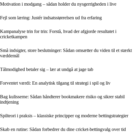
Motivation i modgang – sådan holder du nysgerrigheden i live
Fejl som læring: Justér indsatsstørrelsen ud fra erfaring
Kampanalyse trin for trin: Forstå, hvad der afgjorde resultatet i
cricketkampen
Små indsigter, store beslutninger: Sådan omsætter du viden til et stærkt
væddemål
Tålmodighed betaler sig – lær at undgå at jage tab
Forventet værdi: En analytisk tilgang til strategi i spil og liv
Bag kulisserne: Sådan håndterer bookmakere risiko og sikrer stabil
indtjening
Spilteori i praksis – klassiske principper og moderne bettingstrategier
Skab en rutine: Sådan forbedrer du dine cricket-bettingvalg over tid