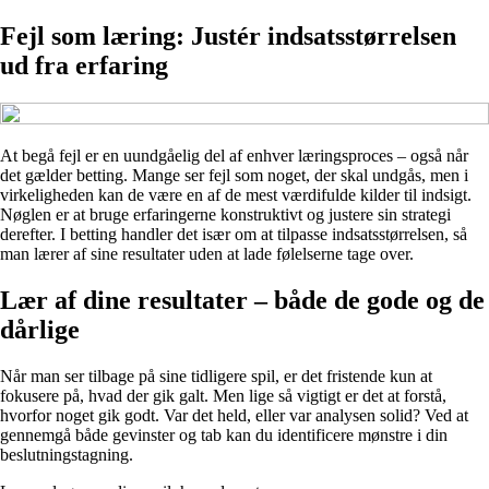
Fejl som læring: Justér indsatsstørrelsen
ud fra erfaring
At begå fejl er en uundgåelig del af enhver læringsproces – også når
det gælder betting. Mange ser fejl som noget, der skal undgås, men i
virkeligheden kan de være en af de mest værdifulde kilder til indsigt.
Nøglen er at bruge erfaringerne konstruktivt og justere sin strategi
derefter. I betting handler det især om at tilpasse indsatsstørrelsen, så
man lærer af sine resultater uden at lade følelserne tage over.
Lær af dine resultater – både de gode og de
dårlige
Når man ser tilbage på sine tidligere spil, er det fristende kun at
fokusere på, hvad der gik galt. Men lige så vigtigt er det at forstå,
hvorfor noget gik godt. Var det held, eller var analysen solid? Ved at
gennemgå både gevinster og tab kan du identificere mønstre i din
beslutningstagning.