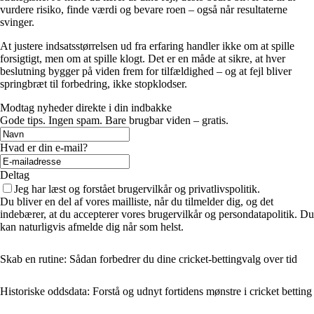
vurdere risiko, finde værdi og bevare roen – også når resultaterne
svinger.
At justere indsatsstørrelsen ud fra erfaring handler ikke om at spille
forsigtigt, men om at spille klogt. Det er en måde at sikre, at hver
beslutning bygger på viden frem for tilfældighed – og at fejl bliver
springbræt til forbedring, ikke stopklodser.
Modtag nyheder direkte i din indbakke
Gode tips. Ingen spam. Bare brugbar viden – gratis.
Hvad er din e-mail?
Deltag
Jeg har læst og forstået brugervilkår og privatlivspolitik.
Du bliver en del af vores mailliste, når du tilmelder dig, og det
indebærer, at du accepterer vores brugervilkår og persondatapolitik. Du
kan naturligvis afmelde dig når som helst.
Skab en rutine: Sådan forbedrer du dine cricket-bettingvalg over tid
Historiske oddsdata: Forstå og udnyt fortidens mønstre i cricket betting