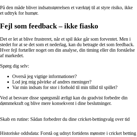
På den måde bliver indsatsstørrelsen et værktøj til at styre risiko, ikke
et udtryk for humør.
Fejl som feedback – ikke fiasko
Det er let at blive frustreret, når et spil ikke går som forventet. Men i
stedet for at se det som et nederlag, kan du betragte det som feedback.
Hver fejl fortæller noget om din analyse, din timing eller din forståelse
af markedet.
Spørg dig selv:
Overså jeg vigtige informationer?
Lod jeg mig påvirke af andres meninger?
Var min indsats for stor i forhold til min tillid til spillet?
Ved at besvare disse spørgsmål ærligt kan du gradvist forbedre din
dømmekraft og blive mere konsekvent i dine beslutninger.
Skab en rutine: Sådan forbedrer du dine cricket-bettingvalg over tid
Historiske oddsdata: Forstå og udnyt fortidens mønstre i cricket betting