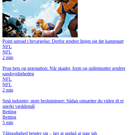
Point spread i bevægelse: Derfor ændrer linjen sig før kampstart
NFL
NFL
2 min
Prop bets og præstation: Når skader, form og spilminutter ændrer
sandsynligheden
NFL
NFL
2 min
Små indsigter, store beslutninger: Sådan omsætter du viden til et
stærkt væddemål
Betting
Betting
5 min
Tålmodighed betaler sig – lær at undgå at jage tab