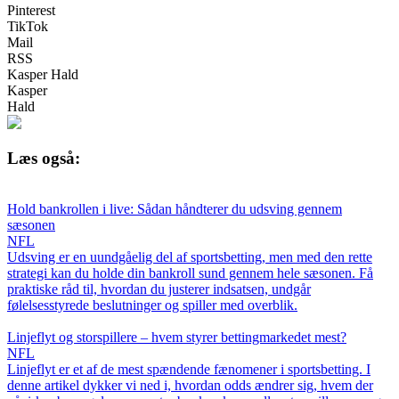
Pinterest
TikTok
Mail
RSS
Kasper Hald
Kasper
Hald
Læs også:
Hold bankrollen i live: Sådan håndterer du udsving gennem
sæsonen
NFL
Udsving er en uundgåelig del af sportsbetting, men med den rette
strategi kan du holde din bankroll sund gennem hele sæsonen. Få
praktiske råd til, hvordan du justerer indsatsen, undgår
følelsesstyrede beslutninger og spiller med overblik.
Linjeflyt og storspillere – hvem styrer bettingmarkedet mest?
NFL
Linjeflyt er et af de mest spændende fænomener i sportsbetting. I
denne artikel dykker vi ned i, hvordan odds ændrer sig, hvem der