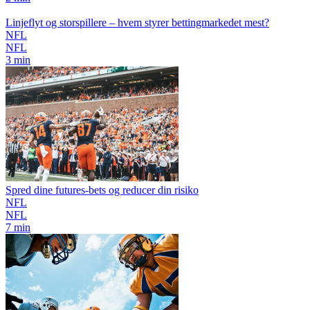
Linjeflyt og storspillere – hvem styrer bettingmarkedet mest?
NFL
NFL
3 min
Spred dine futures-bets og reducer din risiko
NFL
NFL
7 min