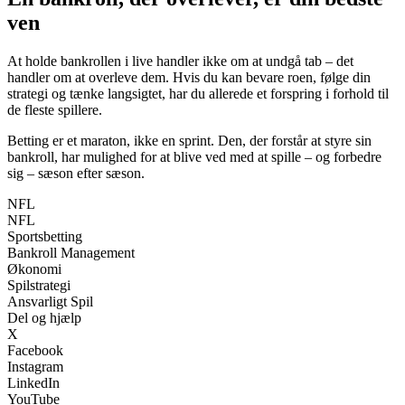
ven
At holde bankrollen i live handler ikke om at undgå tab – det
handler om at overleve dem. Hvis du kan bevare roen, følge din
strategi og tænke langsigtet, har du allerede et forspring i forhold til
de fleste spillere.
Betting er et maraton, ikke en sprint. Den, der forstår at styre sin
bankroll, har mulighed for at blive ved med at spille – og forbedre
sig – sæson efter sæson.
NFL
NFL
Sportsbetting
Bankroll Management
Økonomi
Spilstrategi
Ansvarligt Spil
Del og hjælp
X
Facebook
Instagram
LinkedIn
YouTube