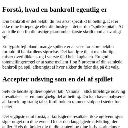
Forstå, hvad en bankroll egentlig er
Din bankroll er det beløb, du har afsat specifikt til betting. Det er
ikke dine feriepenge eller din husleje – det er din “spillekapital”. At
adskille den fra din øvrige økonomi er første skridt mod ansvarligt
spil.
En typisk fejl blandt mange spillere er at satse for store beløb i
forhold til bankrollens størrelse. Det kan føre til, at man hurtigt
mister overblikket – og i værste fald hele kapitalen. En god
tommelfingerregel er at satse mellem 1 og 5 procent af din samlede
bankroll pr. spil, afhængigt af hvor sikker du føler dig på dit valg.
Accepter udsving som en del af spillet
Selv de bedste spillere oplever tab. Varians – altså tilfældige udsving
i resultater – er en uundgåelig del af betting. Du kan have analyseret
alt korrekt og stadig tabe, fordi bolden rammer stolpen i stedet for
nettet.
Det vigtigste er at forstå, at kortsigtede resultater ikke nødvendigvis
siger noget om dine evner. Det er den langsigtede udvikling, der
tæller. Hvis du holder dig til din strategi og dine indsatsprincipper,