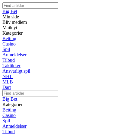
Big Bet
Min side
Bliv medlem
Mailnyt
Kategorier
Betting
Casino
Spil
Anmeldelser
Tilbud
Taktikker
Ansvarligt spil
NHL
MLB
Dart
Big Bet
Kategorier
Betting
Casino
Spil
Anmeldelser
Tilbud