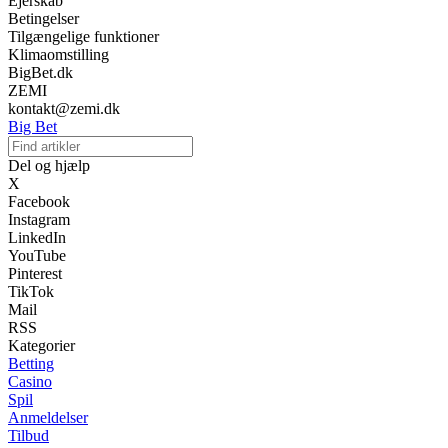
Ejerskab
Betingelser
Tilgængelige funktioner
Klimaomstilling
BigBet.dk
ZEMI
kontakt@zemi.dk
Big Bet
Del og hjælp
X
Facebook
Instagram
LinkedIn
YouTube
Pinterest
TikTok
Mail
RSS
Kategorier
Betting
Casino
Spil
Anmeldelser
Tilbud