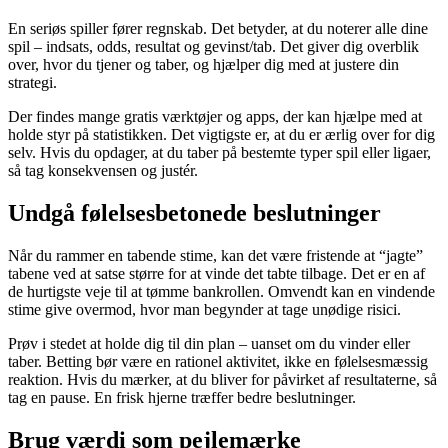
En seriøs spiller fører regnskab. Det betyder, at du noterer alle dine
spil – indsats, odds, resultat og gevinst/tab. Det giver dig overblik
over, hvor du tjener og taber, og hjælper dig med at justere din
strategi.
Der findes mange gratis værktøjer og apps, der kan hjælpe med at
holde styr på statistikken. Det vigtigste er, at du er ærlig over for dig
selv. Hvis du opdager, at du taber på bestemte typer spil eller ligaer,
så tag konsekvensen og justér.
Undgå følelsesbetonede beslutninger
Når du rammer en tabende stime, kan det være fristende at “jagte”
tabene ved at satse større for at vinde det tabte tilbage. Det er en af
de hurtigste veje til at tømme bankrollen. Omvendt kan en vindende
stime give overmod, hvor man begynder at tage unødige risici.
Prøv i stedet at holde dig til din plan – uanset om du vinder eller
taber. Betting bør være en rationel aktivitet, ikke en følelsesmæssig
reaktion. Hvis du mærker, at du bliver for påvirket af resultaterne, så
tag en pause. En frisk hjerne træffer bedre beslutninger.
Brug værdi som pejlemærke